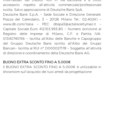
accessorio rispetto all’attività commerciale/professionale
svolta. Salvo approvazione di Deutsche Bank SpA.
Deutsche Bank S.p.A. – Sede Sociale e Direzione Generale:
Piazza del Calendario, 3 – 20126 Milano Tel.: 02.4024.1 –
www.db.com/italia – PEC: dbspa3@actaliscertymail.it –
Capitale Sociale Euro 412.153.993,80 – Numero iscrizione al
Registro delle Imprese di Milano, C.F. e Partita IVA:
01340740156 – Iscritta all’Albo delle Banche e Capogruppo
del Gruppo Deutsche Bank iscritto all’Albo dei Gruppi
Bancari– Iscritta al RUI n° D000027178 – Soggetta all’attività
di direzione e coordinamento della Deutsche Bank AG.
BUONO EXTRA SCONTO FINO A 5.000€
Il BUONO EXTRA SCONTO FINO A 5.000€ è utilizzabile in
showroom sull’acquisto dei tuoi arredi da progettazione