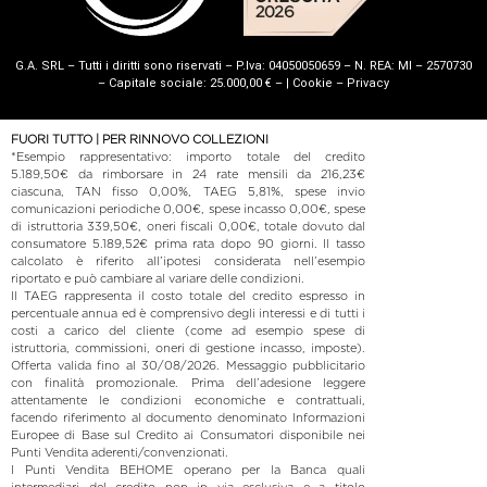
G.A. SRL – Tutti i diritti sono riservati – P.Iva: 04050050659 – N. REA: MI – 2570730
– Capitale sociale: 25.000,00 € – |
Cookie
–
Privacy
FUORI TUTTO | PER RINNOVO COLLEZIONI
*Esempio rappresentativo: importo totale del credito
5.189,50€ da rimborsare in 24 rate mensili da 216,23€
ciascuna, TAN fisso 0,00%, TAEG 5,81%, spese invio
comunicazioni periodiche 0,00€, spese incasso 0,00€, spese
di istruttoria 339,50€, oneri fiscali 0,00€, totale dovuto dal
consumatore 5.189,52€ prima rata dopo 90 giorni. Il tasso
calcolato è riferito all’ipotesi considerata nell’esempio
riportato e può cambiare al variare delle condizioni.
Il TAEG rappresenta il costo totale del credito espresso in
percentuale annua ed è comprensivo degli interessi e di tutti i
costi a carico del cliente (come ad esempio spese di
istruttoria, commissioni, oneri di gestione incasso, imposte).
Offerta valida fino al 30/08/2026. Messaggio pubblicitario
con finalità promozionale. Prima dell’adesione leggere
attentamente le condizioni economiche e contrattuali,
facendo riferimento al documento denominato Informazioni
Europee di Base sul Credito ai Consumatori disponibile nei
Punti Vendita aderenti/convenzionati.
I Punti Vendita BEHOME operano per la Banca quali
intermediari del credito non in via esclusiva e a titolo