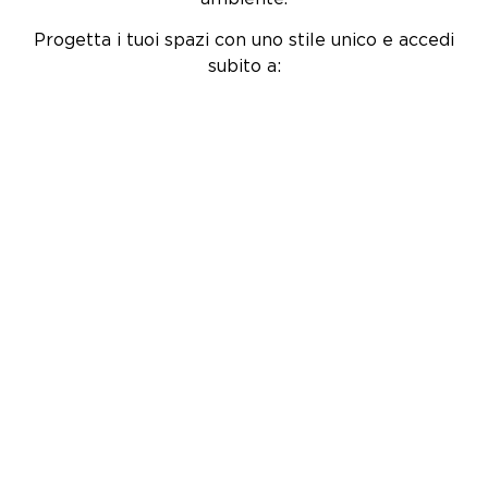
Progetta i tuoi spazi con uno stile unico e accedi
subito a:
• FUORI TUTTO PER RINNOVO
COLLEZIONI
•
SCONTI SPECIALI
, anche su mobili
SU
MISURA
•
BUONO EXTRA SCONTO
fino
a 5.000€
•
INTERESSI ZERO
*
e inizia a pagare tra 3
mesi
•
22 SHOWROOM
in tutta Italia con
arredatori esperti
•
CONSULENZA
e
PROGETTAZIONE
gratuita